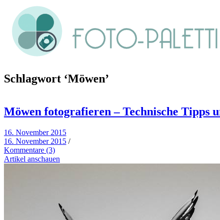
Schlagwort
‘Möwen’
Möwen fotografieren – Technische Tipps 
16. November 2015
16. November 2015
/
Kommentare (3)
Artikel anschauen