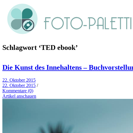
Schlagwort
‘TED ebook’
Die Kunst des Innehaltens – Buchvorstellu
22. Oktober 2015
22. Oktober 2015
/
Kommentare (0)
Artikel anschauen