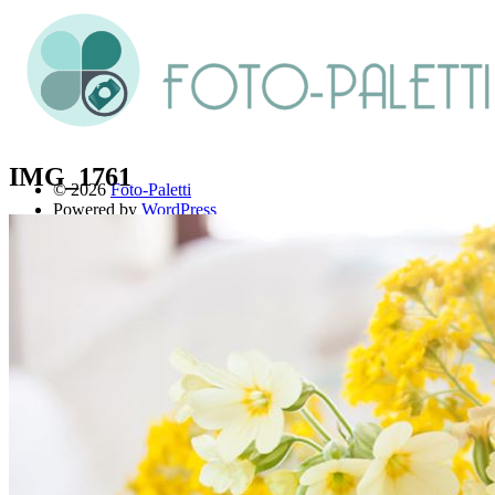
IMG_1761
© 2026
Foto-Paletti
Powered by
WordPress
Theme: Renkon von
Elmastudio
Home
Portfolio
Florales
Menschen
Stadt und Land
Weitere Fotoblogs
Über mich
Impressum