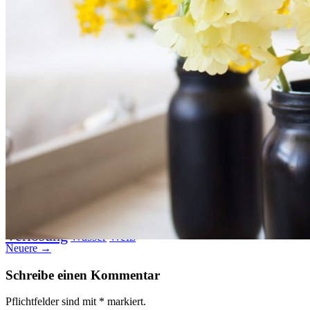
Datenschutz
Suche
TAG CLOUD
Blumen
Blogparade
Buchempfehlung
design
DIY
Fotoprojekt
Farben
Filter
Frühling
Getestet
Interview
Kreativität
Gewinner
Herbst
Lightroom
Makro
lightroom tipps
Monochrom
Schnee
SEO
Produkttest
Sommer
S-/W
Schwarz-Weiß
Stockfotografie
TopDogs
Streetfotografie
Verlosung
Wasser
Weiß
Neuere →
Schreibe einen Kommentar
Pflichtfelder sind mit
*
markiert.