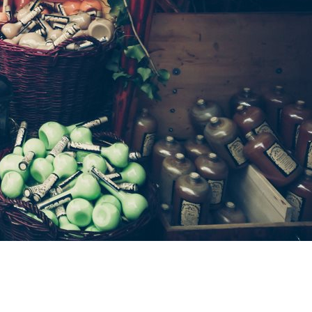
Fotoprojekt
Filter
Frühling
Getestet
Gewinner
Herbst
Stockfotografie
EO
TopDo
Sommer
Streetfotografie