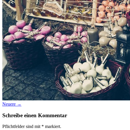
Datenschutz
Suche
TAG CLOUD
Blumen
Farben
Blogparade
Buchempfehlung
design
DIY
Makro
Schnee
S
tipps
Produkttest
Monochrom
S-/W
Schwarz-Weiß
Neuere →
Schreibe einen Kommentar
Pflichtfelder sind mit
*
markiert.