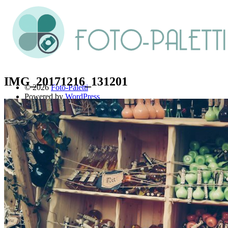
IMG_20171216_131201
© 2026
Foto-Paletti
Powered by
WordPress
Theme: Renkon von
Elmastudio
Home
Portfolio
Florales
Menschen
Stadt und Land
Weitere Fotoblogs
Über mich
Impressum