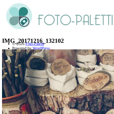
IMG_20171216_132102
© 2026
Foto-Paletti
Powered by
WordPress
Theme: Renkon von
Elmastudio
Home
Portfolio
Florales
Menschen
Stadt und Land
Weitere Fotoblogs
Über mich
Impressum