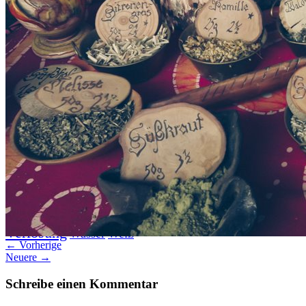
Datenschutz
Suche
TAG CLOUD
Blumen
Blogparade
Buchempfehlung
design
DIY
Fotoprojekt
Farben
Filter
Frühling
Getestet
Interview
Kreativität
Gewinner
Herbst
Lightroom
Makro
lightroom tipps
Monochrom
Schnee
SEO
Produkttest
Sommer
S-/W
Schwarz-Weiß
Stockfotografie
TopDogs
Streetfotografie
Verlosung
Wasser
Weiß
← Vorherige
Neuere →
Schreibe einen Kommentar