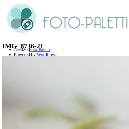
IMG_8736-21
© 2026
Foto-Paletti
Powered by
WordPress
Theme: Renkon von
Elmastudio
Home
Portfolio
Florales
Menschen
Stadt und Land
Weitere Fotoblogs
Über mich
Impressum