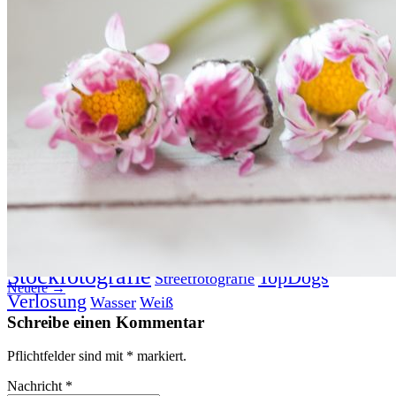
Datenschutz
Suche
TAG CLOUD
Blumen
Blogparade
Buchempfehlung
design
DIY
Fotoprojekt
Farben
Filter
Frühling
Getestet
Interview
Kreativität
Gewinner
Herbst
Lightroom
Makro
lightroom tipps
Monochrom
Schnee
SEO
Produkttest
Sommer
S-/W
Schwarz-Weiß
Stockfotografie
TopDogs
Streetfotografie
Neuere →
Verlosung
Wasser
Weiß
Schreibe einen Kommentar
Pflichtfelder sind mit
*
markiert.
Nachricht
*