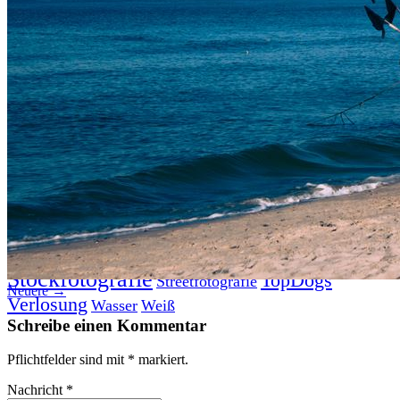
Datenschutz
Suche
TAG CLOUD
Blumen
Blogparade
Buchempfehlung
design
DIY
Fotoprojekt
Farben
Filter
Frühling
Getestet
Interview
Kreativität
Gewinner
Herbst
Lightroom
Makro
lightroom tipps
Monochrom
Schnee
SEO
Produkttest
Sommer
S-/W
Schwarz-Weiß
Stockfotografie
TopDogs
Streetfotografie
Neuere →
Verlosung
Wasser
Weiß
Schreibe einen Kommentar
Pflichtfelder sind mit
*
markiert.
Nachricht
*