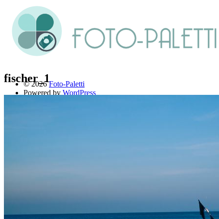
fischer_1
© 2026
Foto-Paletti
Powered by
WordPress
Theme: Renkon von
Elmastudio
Home
Portfolio
Florales
Menschen
Stadt und Land
Weitere Fotoblogs
Über mich
Impressum