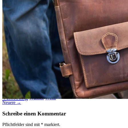
Datenschutz
Suche
TAG CLOUD
Blumen
Blogparade
Buchempfehlung
design
DIY
Fotoprojekt
Farben
Filter
Frühling
Getestet
Interview
Kreativität
Gewinner
Herbst
Lightroom
Makro
lightroom tipps
Monochrom
Schnee
SEO
Produkttest
Sommer
S-/W
Schwarz-Weiß
Stockfotografie
TopDogs
Streetfotografie
Verlosung
Wasser
Weiß
Neuere →
Schreibe einen Kommentar
Pflichtfelder sind mit
*
markiert.