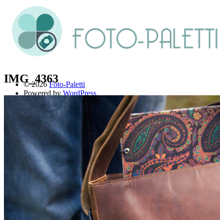
IMG_4363
© 2026
Foto-Paletti
Powered by
WordPress
Theme: Renkon von
Elmastudio
Home
Portfolio
Florales
Menschen
Stadt und Land
Weitere Fotoblogs
Über mich
Impressum