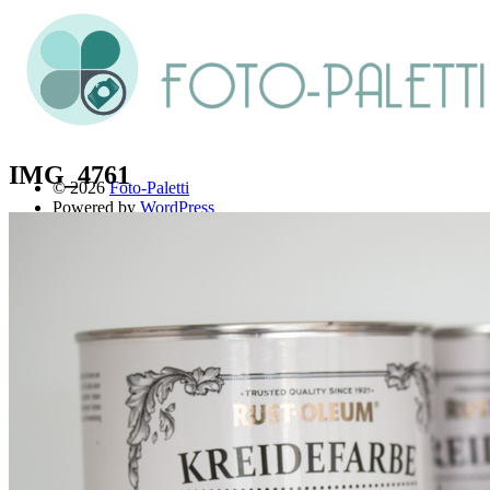
IMG_4761
© 2026
Foto-Paletti
Powered by
WordPress
Theme: Renkon von
Elmastudio
Home
Portfolio
Florales
Menschen
Stadt und Land
Weitere Fotoblogs
Über mich
Impressum