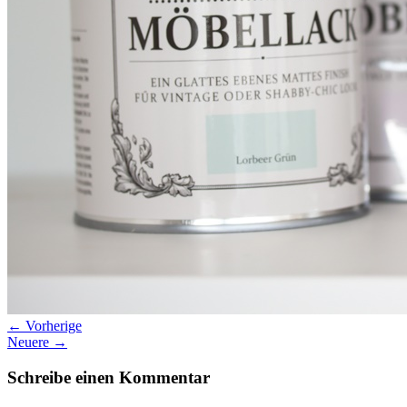
Datenschutz
Suche
TAG CLOUD
Blumen
Farben
Blogparade
Buchempfehlung
design
DIY
Makro
Schnee
S
tipps
Produkttest
Monochrom
S-/W
Schwarz-Weiß
← Vorherige
Neuere →
Schreibe einen Kommentar