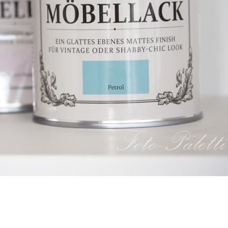
Fotoprojekt
Filter
Frühling
Getestet
Gewinner
Herbst
Stockfotografie
EO
TopDo
Sommer
Streetfotografie