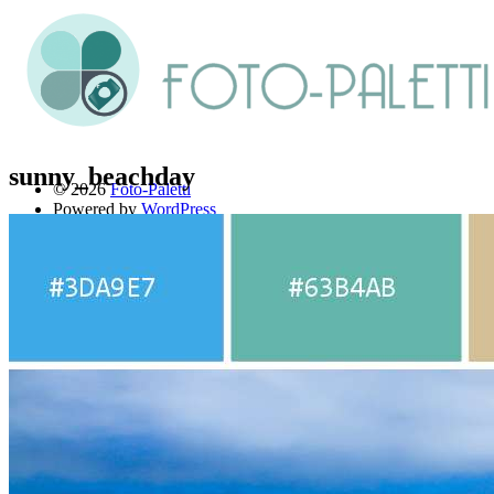
sunny_beachday
© 2026
Foto-Paletti
Powered by
WordPress
Theme: Renkon von
Elmastudio
Home
Portfolio
Florales
Menschen
Stadt und Land
Weitere Fotoblogs
Über mich
Impressum