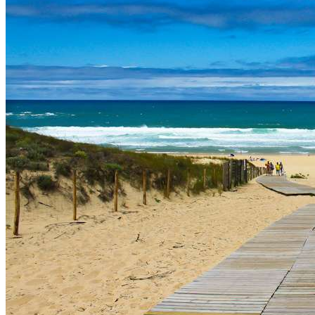
Datenschutz
Suche
TAG CLOUD
Blumen
Blogparade
Buchempfehlung
design
DIY
Fotoprojekt
Farben
Filter
Frühling
Getestet
Interview
Kreativität
Gewinner
Herbst
Lightroom
Makro
lightroom tipps
Monochrom
Schnee
SEO
Produkttest
Sommer
S-/W
Schwarz-Weiß
Stockfotografie
TopDogs
Streetfotografie
Verlosung
Wasser
Weiß