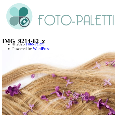
IMG_9214-62_x
© 2026
Foto-Paletti
Powered by
WordPress
Theme: Renkon von
Elmastudio
Home
Portfolio
Florales
Menschen
Stadt und Land
Weitere Fotoblogs
Über mich
Impressum