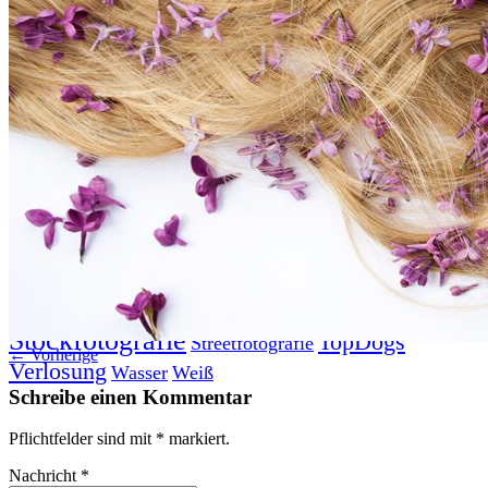
Datenschutz
Suche
TAG CLOUD
Blumen
Blogparade
Buchempfehlung
design
DIY
Fotoprojekt
Farben
Filter
Frühling
Getestet
Interview
Kreativität
Gewinner
Herbst
Lightroom
Makro
lightroom tipps
Monochrom
Schnee
SEO
Produkttest
Sommer
S-/W
Schwarz-Weiß
Stockfotografie
TopDogs
Streetfotografie
← Vorherige
Verlosung
Wasser
Weiß
Schreibe einen Kommentar
Pflichtfelder sind mit
*
markiert.
Nachricht
*