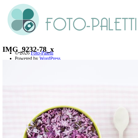
IMG_9232-78_x
© 2026
Foto-Paletti
Powered by
WordPress
Theme: Renkon von
Elmastudio
Home
Portfolio
Florales
Menschen
Stadt und Land
Weitere Fotoblogs
Über mich
Impressum