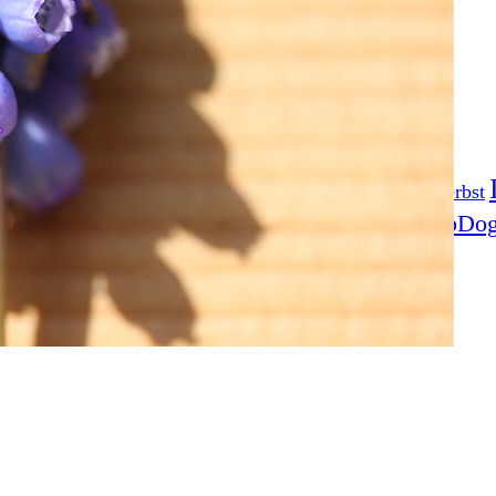
Fotoprojekt
Filter
Frühling
Getestet
Gewinner
Herbst
Stockfotografie
EO
TopDo
Sommer
Streetfotografie