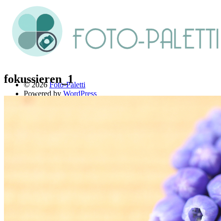
fokussieren_1
© 2026
Foto-Paletti
Powered by
WordPress
Theme: Renkon von
Elmastudio
Home
Portfolio
Florales
Menschen
Stadt und Land
Weitere Fotoblogs
Über mich
Impressum