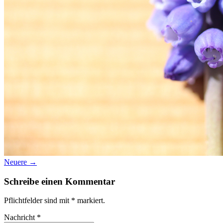
Datenschutz
Suche
TAG CLOUD
Blumen
Farben
Blogparade
Buchempfehlung
design
DIY
Makro
Schnee
S
tipps
Produkttest
Monochrom
S-/W
Schwarz-Weiß
Neuere →
Schreibe einen Kommentar
Pflichtfelder sind mit
*
markiert.
Nachricht
*