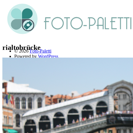
rialtobrücke
© 2026
Foto-Paletti
Powered by
WordPress
Theme: Renkon von
Elmastudio
Home
Portfolio
Florales
Menschen
Stadt und Land
Weitere Fotoblogs
Über mich
Impressum