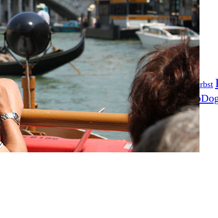
Fotoprojekt
Filter
Frühling
Getestet
Gewinner
Herbst
Stockfotografie
EO
TopDo
Sommer
Streetfotografie