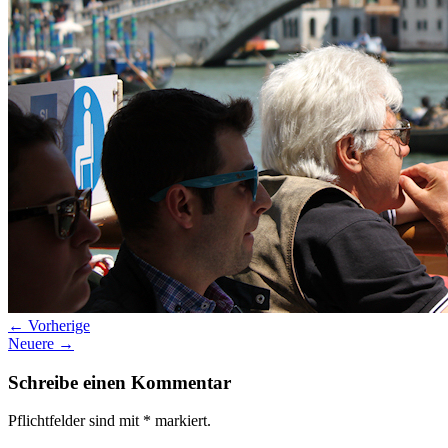
Datenschutz
Suche
TAG CLOUD
Blumen
Farben
Blogparade
Buchempfehlung
design
DIY
Makro
Schnee
S
tipps
Produkttest
Monochrom
S-/W
Schwarz-Weiß
← Vorherige
Neuere →
Schreibe einen Kommentar
Pflichtfelder sind mit
*
markiert.