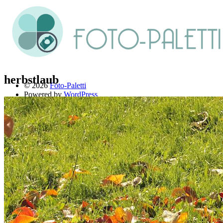
herbstlaub
© 2026
Foto-Paletti
Powered by
WordPress
Theme: Renkon von
Elmastudio
Home
Portfolio
Florales
Menschen
Stadt und Land
Weitere Fotoblogs
Über mich
Impressum