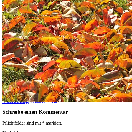
Datenschutz
Suche
TAG CLOUD
Blumen
Blogparade
Buchempfehlung
design
DIY
Fotoprojekt
Farben
Filter
Frühling
Getestet
Interview
Kreativität
Gewinner
Herbst
Lightroom
Makro
lightroom tipps
Monochrom
Schnee
SEO
Produkttest
Sommer
S-/W
Schwarz-Weiß
Stockfotografie
TopDogs
Streetfotografie
Verlosung
Wasser
Weiß
Schreibe einen Kommentar
Pflichtfelder sind mit
*
markiert.