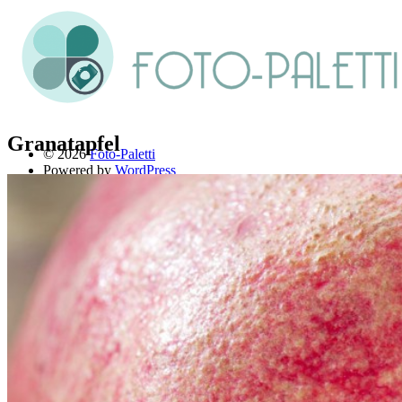
Granatapfel
© 2026
Foto-Paletti
Powered by
WordPress
Theme: Renkon von
Elmastudio
Home
Portfolio
Florales
Menschen
Stadt und Land
Weitere Fotoblogs
Über mich
Impressum