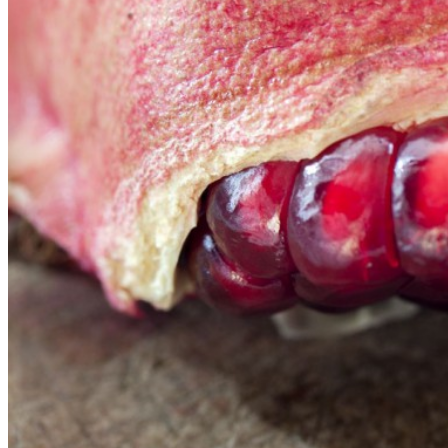
Datenschutz
Suche
TAG CLOUD
Blumen
Blogparade
Buchempfehlung
design
DIY
Fotoprojekt
Farben
Filter
Frühling
Getestet
Interview
Kreativität
Gewinner
Herbst
Lightroom
Makro
lightroom tipps
Monochrom
Schnee
SEO
Produkttest
Sommer
S-/W
Schwarz-Weiß
Stockfotografie
TopDogs
Streetfotografie
Verlosung
Wasser
Weiß