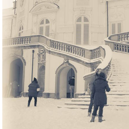
Datenschutz
Suche
TAG CLOUD
Blumen
Blogparade
Buchempfehlung
design
DIY
Fotoprojekt
Farben
Filter
Frühling
Getestet
Interview
Kreativität
Gewinner
Herbst
Lightroom
Makro
lightroom tipps
Monochrom
Schnee
SEO
Produkttest
Sommer
S-/W
Schwarz-Weiß
Stockfotografie
TopDogs
Streetfotografie
Verlosung
Wasser
Weiß