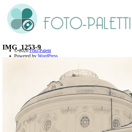
IMG_1253-9
© 2026
Foto-Paletti
Powered by
WordPress
Theme: Renkon von
Elmastudio
Home
Portfolio
Florales
Menschen
Stadt und Land
Weitere Fotoblogs
Über mich
Impressum