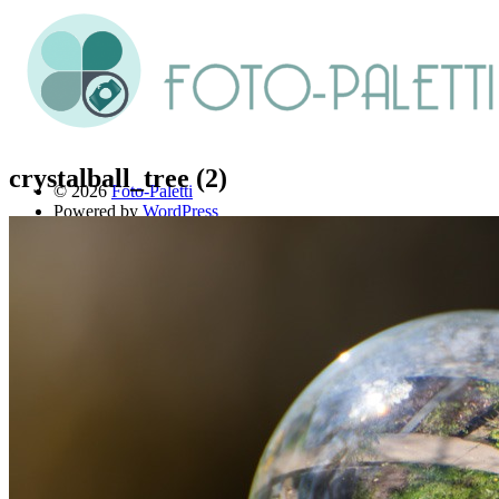
crystalball_tree (2)
© 2026
Foto-Paletti
Powered by
WordPress
Theme: Renkon von
Elmastudio
Home
Portfolio
Florales
Menschen
Stadt und Land
Weitere Fotoblogs
Über mich
Impressum