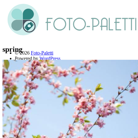
spring
© 2026
Foto-Paletti
Powered by
WordPress
Theme: Renkon von
Elmastudio
Home
Portfolio
Florales
Menschen
Stadt und Land
Weitere Fotoblogs
Über mich
Impressum