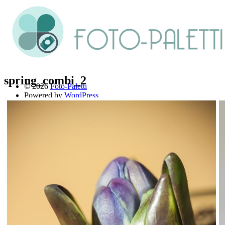
spring_combi_2
© 2026
Foto-Paletti
Powered by
WordPress
Theme: Renkon von
Elmastudio
Home
Portfolio
Florales
Menschen
Stadt und Land
Weitere Fotoblogs
Über mich
Impressum