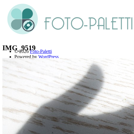
IMG_9519
© 2026
Foto-Paletti
Powered by
WordPress
Theme: Renkon von
Elmastudio
Home
Portfolio
Florales
Menschen
Stadt und Land
Weitere Fotoblogs
Über mich
Impressum