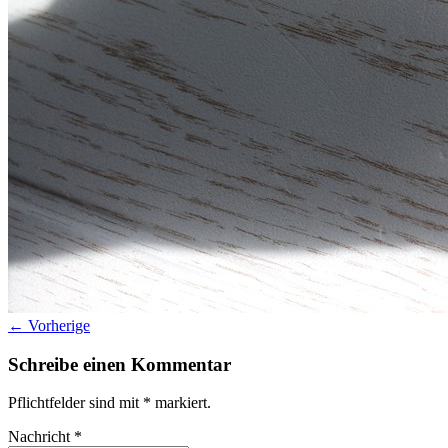
Datenschutz
Suche
TAG CLOUD
Blumen
Farben
Blogparade
Buchempfehlung
design
DIY
Makro
Schnee
S
tipps
Produkttest
Monochrom
S-/W
Schwarz-Weiß
← Vorherige
Schreibe einen Kommentar
Pflichtfelder sind mit
*
markiert.
Nachricht
*