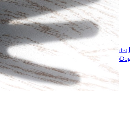
Fotoprojekt
Filter
Frühling
Getestet
Gewinner
Herbst
Stockfotografie
EO
TopDo
Sommer
Streetfotografie