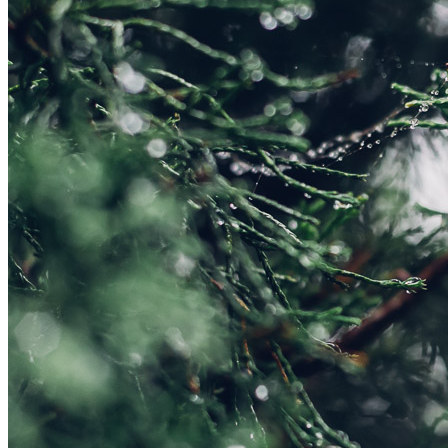
Datenschutz
Suche
TAG CLOUD
Blumen
Blogparade
Buchempfehlung
design
DIY
Fotoprojekt
Farben
Filter
Frühling
Getestet
Interview
Kreativität
Gewinner
Herbst
Lightroom
Makro
lightroom tipps
Monochrom
Schnee
SEO
Produkttest
Sommer
S-/W
Schwarz-Weiß
Stockfotografie
TopDogs
Streetfotografie
Verlosung
Wasser
Weiß