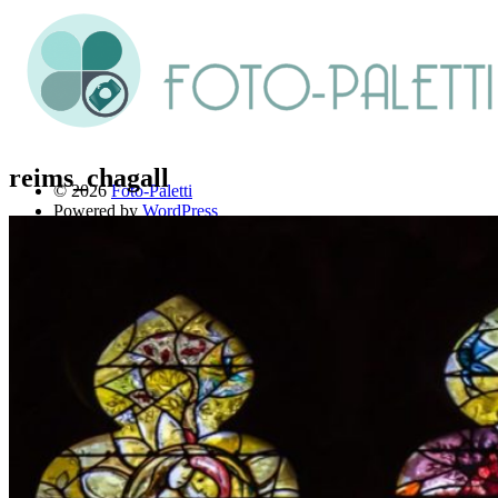
reims_chagall
© 2026
Foto-Paletti
Powered by
WordPress
Theme: Renkon von
Elmastudio
Home
Portfolio
Florales
Menschen
Stadt und Land
Weitere Fotoblogs
Über mich
Impressum