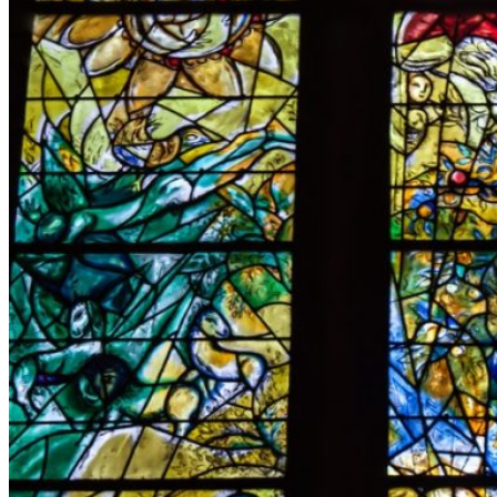
Datenschutz
Suche
TAG CLOUD
Blumen
Blogparade
Buchempfehlung
design
DIY
Fotoprojekt
Farben
Filter
Frühling
Getestet
Interview
Kreativität
Gewinner
Herbst
Lightroom
Makro
lightroom tipps
Monochrom
Schnee
SEO
Produkttest
Sommer
S-/W
Schwarz-Weiß
Stockfotografie
TopDogs
Streetfotografie
Verlosung
Wasser
Weiß