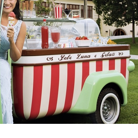
Fotoprojekt
Filter
Frühling
Getestet
Gewinner
Herbst
Stockfotografie
EO
TopDo
Sommer
Streetfotografie