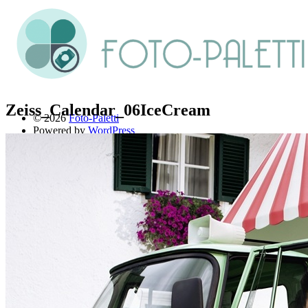
Zeiss_Calendar_06IceCream
© 2026
Foto-Paletti
Powered by
WordPress
Theme: Renkon von
Elmastudio
Home
Portfolio
Florales
Menschen
Stadt und Land
Weitere Fotoblogs
Über mich
Impressum