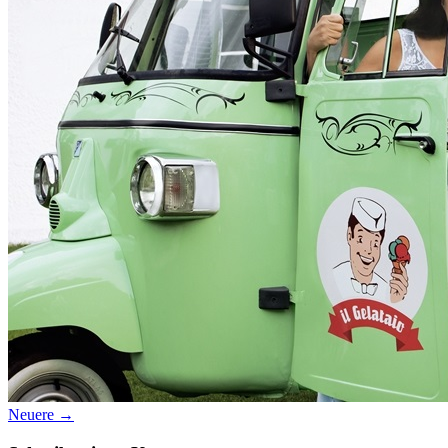
Datenschutz
Suche
TAG CLOUD
Blumen
Farben
Blogparade
Buchempfehlung
design
DIY
Makro
Schnee
S
tipps
Produkttest
Monochrom
S-/W
Schwarz-Weiß
Neuere →