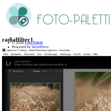
radialfilter1
© 2026
Foto-Paletti
Powered by
WordPress
Theme: Renkon von
Elmastudio
Home
Portfolio
Florales
Menschen
Stadt und Land
Weitere Fotoblogs
Über mich
Impressum