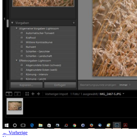
Datenschutz
Suche
TAG CLOUD
Blumen
Blogparade
Buchempfehlung
design
DIY
Fotoprojekt
Farben
Filter
Frühling
Getestet
Interview
Kreativität
Gewinner
Herbst
Lightroom
Makro
lightroom tipps
Monochrom
Schnee
SEO
Produkttest
Sommer
S-/W
Schwarz-Weiß
Stockfotografie
TopDogs
Streetfotografie
Verlosung
Wasser
Weiß
← Vorherige