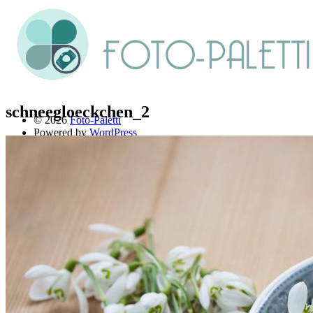
schneegloeckchen_2
© 2026
Foto-Paletti
Powered by
WordPress
Theme: Renkon von
Elmastudio
Home
Portfolio
Florales
Menschen
Stadt und Land
Weitere Fotoblogs
Über mich
Impressum