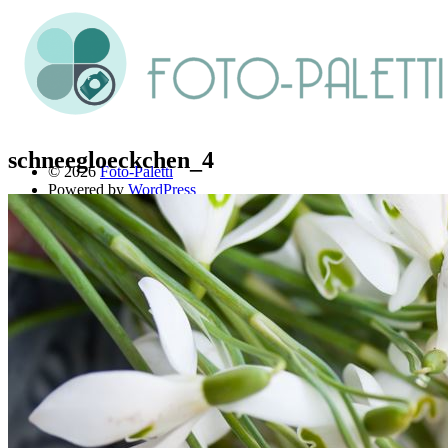
schneegloeckchen_4
© 2026
Foto-Paletti
Powered by
WordPress
Theme: Renkon von
Elmastudio
Home
Portfolio
Florales
Menschen
Stadt und Land
Weitere Fotoblogs
Über mich
Impressum