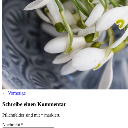
Datenschutz
Suche
TAG CLOUD
Blumen
Farben
Blogparade
Buchempfehlung
design
DIY
Makro
Schnee
S
tipps
Produkttest
Monochrom
S-/W
Schwarz-Weiß
← Vorherige
Schreibe einen Kommentar
Pflichtfelder sind mit
*
markiert.
Nachricht
*