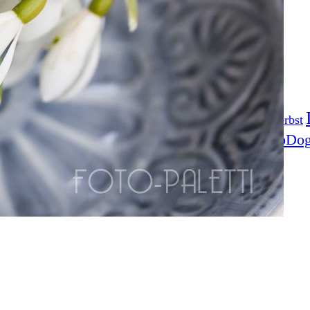
Fotoprojekt
Filter
Frühling
Getestet
Gewinner
Herbst
Stockfotografie
EO
TopDo
Sommer
Streetfotografie