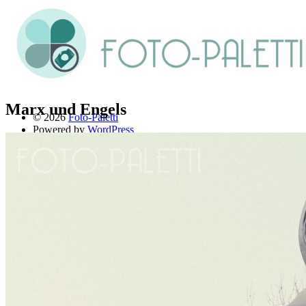
Marx und Engels
© 2026
Foto-Paletti
Powered by
WordPress
Theme: Renkon von
Elmastudio
Home
Portfolio
Florales
Menschen
Stadt und Land
Weitere Fotoblogs
Über mich
Impressum