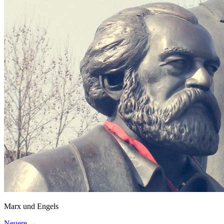
Datenschutz
Suche
TAG CLOUD
Blumen
Blogparade
Buchempfehlung
design
DIY
Fotoprojekt
Farben
Filter
Frühling
Getestet
Interview
Kreativität
Gewinner
Herbst
Lightroom
Makro
lightroom tipps
Monochrom
Schnee
SEO
Produkttest
Sommer
S-/W
Schwarz-Weiß
Stockfotografie
TopDogs
Streetfotografie
Verlosung
Wasser
Weiß
Marx und Engels
Neuere →