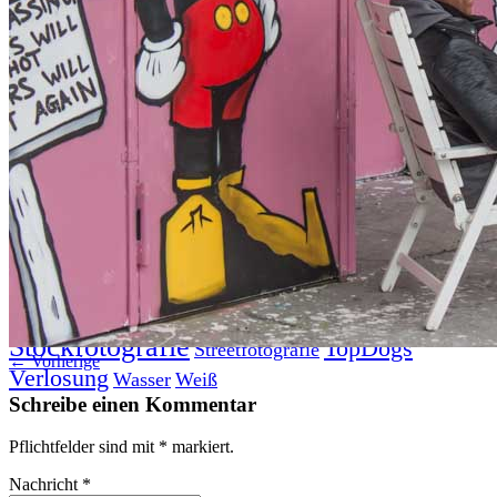
Datenschutz
Suche
TAG CLOUD
Blumen
Blogparade
Buchempfehlung
design
DIY
Fotoprojekt
Farben
Filter
Frühling
Getestet
Interview
Kreativität
Gewinner
Herbst
Lightroom
Makro
lightroom tipps
Monochrom
Schnee
SEO
Produkttest
Sommer
S-/W
Schwarz-Weiß
Stockfotografie
TopDogs
Streetfotografie
← Vorherige
Verlosung
Wasser
Weiß
Schreibe einen Kommentar
Pflichtfelder sind mit
*
markiert.
Nachricht
*