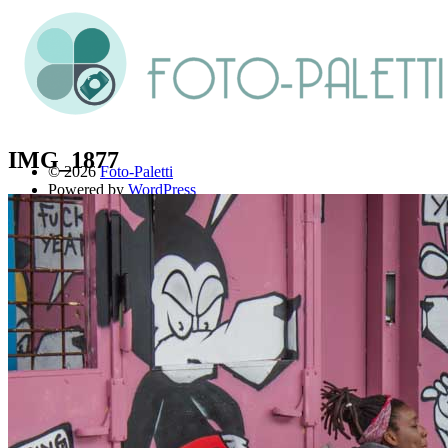
IMG_1877
© 2026
Foto-Paletti
Powered by
WordPress
Theme: Renkon von
Elmastudio
Home
Portfolio
Florales
Menschen
Stadt und Land
Weitere Fotoblogs
Über mich
Impressum