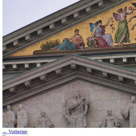
Datenschutz
Suche
TAG CLOUD
Blumen
Farben
Blogparade
Buchempfehlung
design
DIY
Makro
Schnee
S
tipps
Produkttest
Monochrom
S-/W
Schwarz-Weiß
← Vorherige