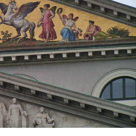
Fotoprojekt
Filter
Frühling
Getestet
Gewinner
Herbst
Stockfotografie
EO
TopDo
Sommer
Streetfotografie