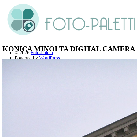
KONICA MINOLTA DIGITAL CAMERA
© 2026
Foto-Paletti
Powered by
WordPress
Theme: Renkon von
Elmastudio
Home
Portfolio
Florales
Menschen
Stadt und Land
Weitere Fotoblogs
Über mich
Impressum