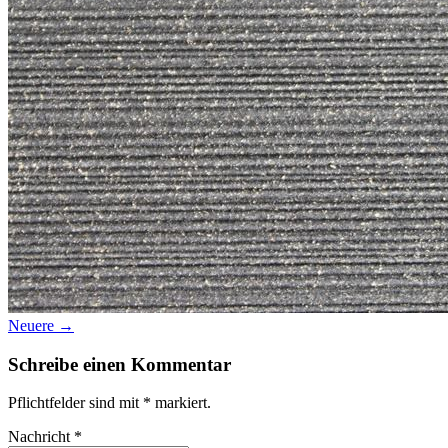
Datenschutz
Suche
TAG CLOUD
Blumen
Farben
Blogparade
Buchempfehlung
design
DIY
Makro
Schnee
S
tipps
Produkttest
Monochrom
S-/W
Schwarz-Weiß
Neuere →
Schreibe einen Kommentar
Pflichtfelder sind mit
*
markiert.
Nachricht
*