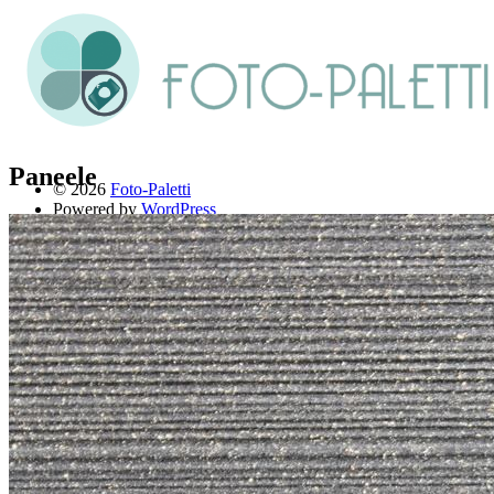
Paneele
© 2026
Foto-Paletti
Powered by
WordPress
Theme: Renkon von
Elmastudio
Home
Portfolio
Florales
Menschen
Stadt und Land
Weitere Fotoblogs
Über mich
Impressum