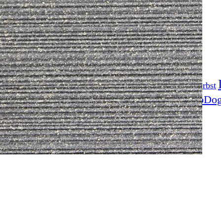
Fotoprojekt
Filter
Frühling
Getestet
Gewinner
Herbst
Stockfotografie
EO
TopDo
Sommer
Streetfotografie