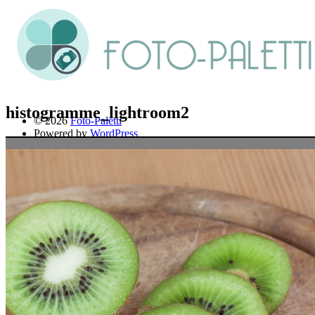
histogramme_lightroom2
© 2026
Foto-Paletti
Powered by
WordPress
Theme: Renkon von
Elmastudio
Home
Portfolio
Florales
Menschen
Stadt und Land
Weitere Fotoblogs
Über mich
Impressum