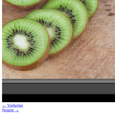
Datenschutz
Suche
TAG CLOUD
Blumen
Blogparade
Buchempfehlung
design
DIY
Fotoprojekt
Farben
Filter
Frühling
Getestet
Interview
Kreativität
Gewinner
Herbst
Lightroom
Makro
lightroom tipps
Monochrom
Schnee
SEO
Produkttest
Sommer
S-/W
Schwarz-Weiß
Stockfotografie
TopDogs
Streetfotografie
Verlosung
Wasser
Weiß
← Vorherige
Neuere →