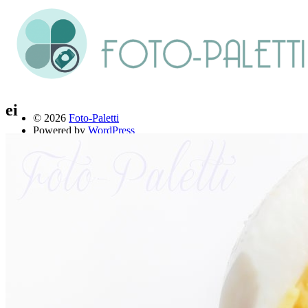
ei
© 2026
Foto-Paletti
Powered by
WordPress
Theme: Renkon von
Elmastudio
Home
Portfolio
Florales
Menschen
Stadt und Land
Weitere Fotoblogs
Über mich
Impressum