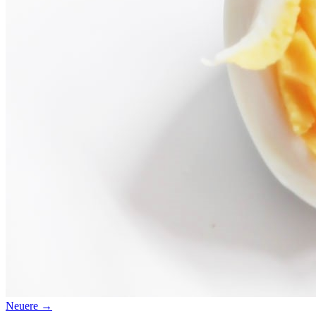
Datenschutz
Suche
TAG CLOUD
Blumen
Blogparade
Buchempfehlung
design
DIY
Fotoprojekt
Farben
Filter
Frühling
Getestet
Interview
Kreativität
Gewinner
Herbst
Lightroom
Makro
lightroom tipps
Monochrom
Schnee
SEO
Produkttest
Sommer
S-/W
Schwarz-Weiß
Stockfotografie
TopDogs
Streetfotografie
Verlosung
Wasser
Weiß
Neuere →