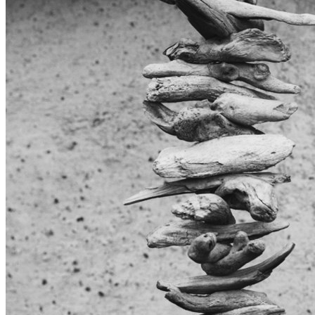
Datenschutz
Suche
TAG CLOUD
Blumen
Blogparade
Buchempfehlung
design
DIY
Fotoprojekt
Farben
Filter
Frühling
Getestet
Interview
Kreativität
Gewinner
Herbst
Lightroom
Makro
lightroom tipps
Monochrom
Schnee
SEO
Produkttest
Sommer
S-/W
Schwarz-Weiß
Stockfotografie
TopDogs
Streetfotografie
Verlosung
Wasser
Weiß