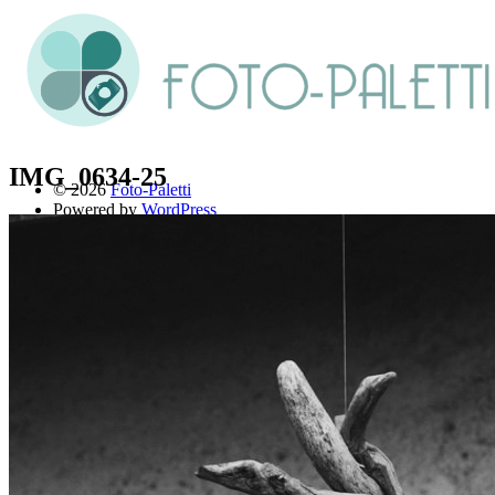
IMG_0634-25
© 2026
Foto-Paletti
Powered by
WordPress
Theme: Renkon von
Elmastudio
Home
Portfolio
Florales
Menschen
Stadt und Land
Weitere Fotoblogs
Über mich
Impressum