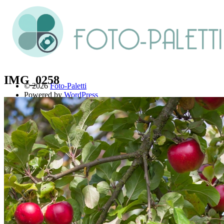
IMG_0258
© 2026
Foto-Paletti
Powered by
WordPress
Theme: Renkon von
Elmastudio
Home
Portfolio
Florales
Menschen
Stadt und Land
Weitere Fotoblogs
Über mich
Impressum