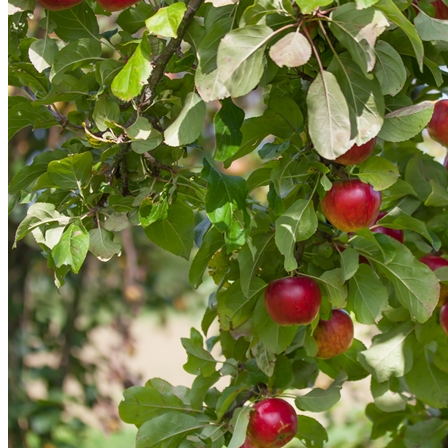
Datenschutz
Suche
TAG CLOUD
Blumen
Blogparade
Buchempfehlung
design
DIY
Fotoprojekt
Farben
Filter
Frühling
Getestet
Interview
Kreativität
Gewinner
Herbst
Lightroom
Makro
lightroom tipps
Monochrom
Schnee
SEO
Produkttest
Sommer
S-/W
Schwarz-Weiß
Stockfotografie
TopDogs
Streetfotografie
Verlosung
Wasser
Weiß