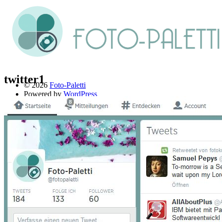
twitter1
© 2026
Foto-Paletti
Powered by
WordPress
Theme: Renkon von
Elmastudio
Home
Portfolio
Florales
Menschen
Stadt und Land
Weitere Fotoblogs
Über mich
Impressum