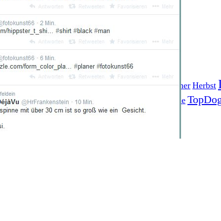
Fotoprojekt
Filter
Frühling
Getestet
Gewinner
Herbst
Stockfotografie
EO
TopDo
Sommer
Streetfotografie