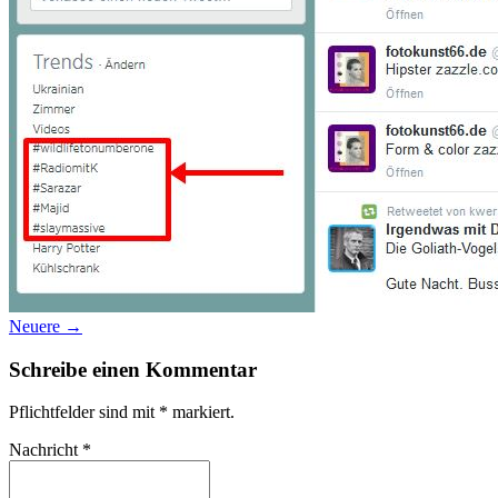
Datenschutz
Suche
TAG CLOUD
Blumen
Farben
Blogparade
Buchempfehlung
design
DIY
Makro
Schnee
S
tipps
Produkttest
Monochrom
S-/W
Schwarz-Weiß
Neuere →
Schreibe einen Kommentar
Pflichtfelder sind mit
*
markiert.
Nachricht
*