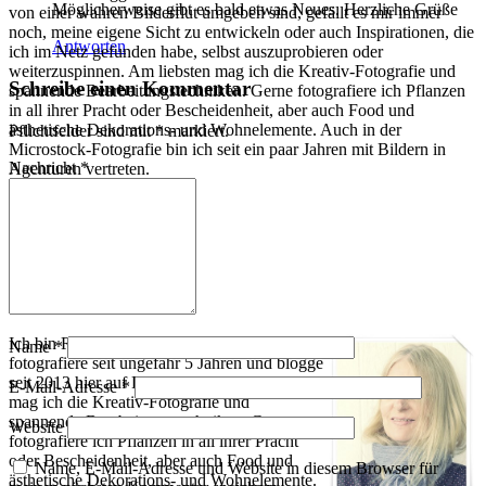
Möglicherweise gibt es bald etwas Neues. Herzliche Grüße
von einer wahren Bilderflut umgeben sind, gefällt es mir immer
noch, meine eigene Sicht zu entwickeln oder auch Inspirationen, die
Antworten
ich im Netz gefunden habe, selbst auszuprobieren oder
weiterzuspinnen. Am liebsten mag ich die Kreativ-Fotografie und
Schreibe einen Kommentar
spannende Bearbeitungstechniken. Gerne fotografiere ich Pflanzen
in all ihrer Pracht oder Bescheidenheit, aber auch Food und
ästhetische Dekorations- und Wohnelemente. Auch in der
Pflichtfelder sind mit
*
markiert.
Microstock-Fotografie bin ich seit ein paar Jahren mit Bildern in
Nachricht
*
Agenturen vertreten.
Über mich
Ich bin Redakteurin im IT-Bereich,
Name
*
fotografiere seit ungefähr 5 Jahren und blogge
seit 2013 hier auf Foto-Paletti. Am liebsten
E-Mail-Adresse
*
mag ich die Kreativ-Fotografie und
spannende Bearbeitungstechniken. Gerne
Website
fotografiere ich Pflanzen in all ihrer Pracht
oder Bescheidenheit, aber auch Food und
Name, E-Mail-Adresse und Website in diesem Browser für
ästhetische Dekorations- und Wohnelemente.