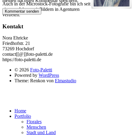
meinen nächsten Kommentar speichern.
Auch in der Microstock-Fotografie bin ich seit
ein paar Jahren mit Bildern in Agenturen
vertreten.
Kontakt
Nora Ehricke
Friedhofstr. 21
73269 Hochdorf
contact[[@]]foto-paletti.de
https://foto-paletti.de
© 2026
Foto-Paletti
Powered by
WordPress
Theme: Renkon von
Elmastudio
Home
Portfolio
Florales
Menschen
Stadt und Land