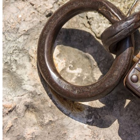
kwerfeldein
Alltag eines Fotoproduzenten
Lichtbildwerkerin
FOTOGRAFR
Dietlind Wolf
Foto FAQ
Fotobuchberater
Tag Cloud
Blumen
Blogparade
Buchempfehlung
design
DIY
Fotoprojekt
Farben
Filter
Frühling
Getestet
Interview
Kreativität
Gewinner
Herbst
Lightroom
Makro
lightroom tipps
Monochrom
Schnee
SEO
Produkttest
Sommer
S-/W
Schwarz-Weiß
Stockfotografie
TopDogs
Streetfotografie
Verlosung
Wasser
Weiß
NICE TO HAVE