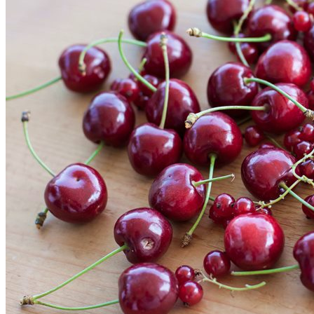
Kontakt
Nora Ehricke
Friedhofstr. 21
73269 Hochdorf
contact[[@]]foto-paletti.de
https://foto-paletti.de
© 2026
Foto-Paletti
Powered by
WordPress
Theme: Renkon von
Elmastudio
Home
Portfolio
Florales
Menschen
Stadt und Land
Weitere Fotoblogs
Über mich
Impressum
Datenschutz