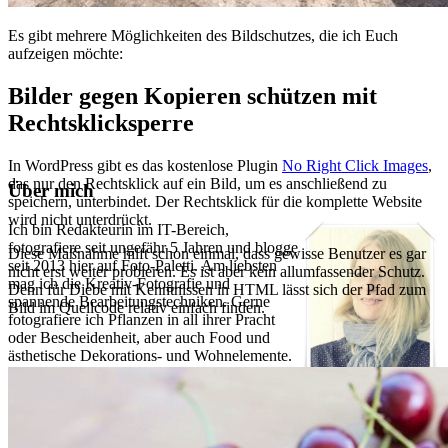
Es gibt mehrere Möglichkeiten des Bildschutzes, die ich Euch
aufzeigen möchte:
Bilder gegen Kopieren schützen mit
Rechtsklicksperre
In WordPress gibt es das kostenlose Plugin
No Right Click Images
,
das nur den Rechtsklick auf ein Bild, um es anschließend zu
Über mich
speichern, unterbindet. Der Rechtsklick für die komplette Website
wird nicht unterdrückt.
Ich bin Redakteurin im IT-Bereich,
fotografiere seit ungefähr 5 Jahren und blogge
Diese Maßnahme hilft schon einmal, dass gewisse Benutzer es gar
seit 2013 hier auf Foto-Paletti. Am liebsten
nicht erst weiter probieren. Es ist aber kein allumfassender Schutz.
mag ich die Kreativ-Fotografie und
Denn für Diebe mit Kenntnissen in HTML lässt sich der Pfad zum
spannende Bearbeitungstechniken. Gerne
Bild im Quellcode relativ einfach finden.
fotografiere ich Pflanzen in all ihrer Pracht
oder Bescheidenheit, aber auch Food und
ästhetische Dekorations- und Wohnelemente.
Auch in der Microstock-Fotografie bin ich seit
ein paar Jahren mit Bildern in Agenturen
vertreten.