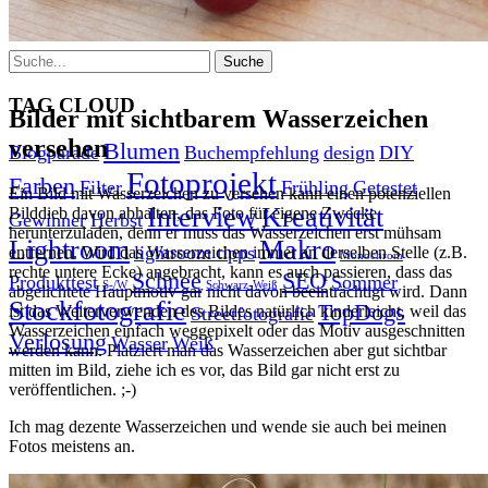
Suche
TAG CLOUD
Bilder mit sichtbarem Wasserzeichen
versehen
Blumen
Blogparade
Buchempfehlung
design
DIY
Fotoprojekt
Farben
Filter
Frühling
Getestet
Ein Bild mit Wasserzeichen zu versehen kann einen potenziellen
Interview
Kreativität
Bilddieb davon abhalten, das Foto für eigene Zwecke
Gewinner
Herbst
herunterzuladen, denn er muss das Wasserzeichen erst mühsam
Lightroom
Makro
lightroom tipps
entfernen. Wird das Wasserzeichen immer an derselben Stelle (z.B.
Monochrom
rechte untere Ecke) angebracht, kann es auch passieren, dass das
Schnee
SEO
Produkttest
Sommer
S-/W
Schwarz-Weiß
abgelichtete Hauptmotiv gar nicht davon beeinträchtigt wird. Dann
Stockfotografie
TopDogs
ist das Weiterverwenden des Bildes natürlich kinderleicht, weil das
Streetfotografie
Wasserzeichen einfach weggepixelt oder das Motiv ausgeschnitten
Verlosung
Wasser
Weiß
werden kann. Platziert man das Wasserzeichen aber gut sichtbar
mitten im Bild, ziehe ich es vor, das Bild gar nicht erst zu
veröffentlichen. ;-)
Ich mag dezente Wasserzeichen und wende sie auch bei meinen
Fotos meistens an.