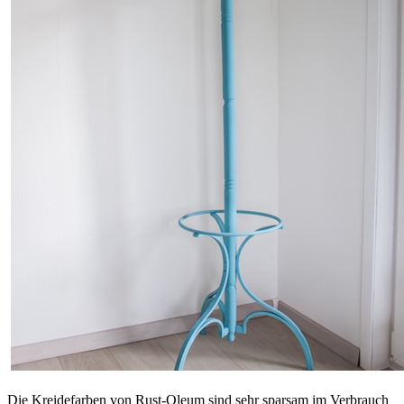
Die Kreidefarben von Rust-Oleum sind sehr sparsam im Verbrauch