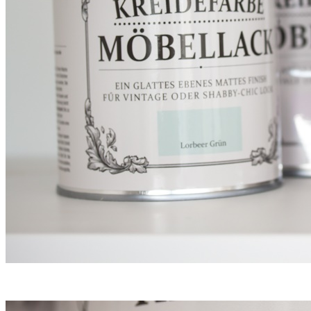
Suche
TAG CLOUD
Blumen
Blogparade
Buchempfehlung
design
DIY
Fotoprojekt
Farben
Filter
Frühling
Getestet
Interview
Kreativität
Gewinner
Herbst
Lightroom
Makro
lightroom tipps
Monochrom
Schnee
SEO
Produkttest
Sommer
S-/W
Schwarz-Weiß
Stockfotografie
TopDogs
Streetfotografie
Verlosung
Wasser
Weiß