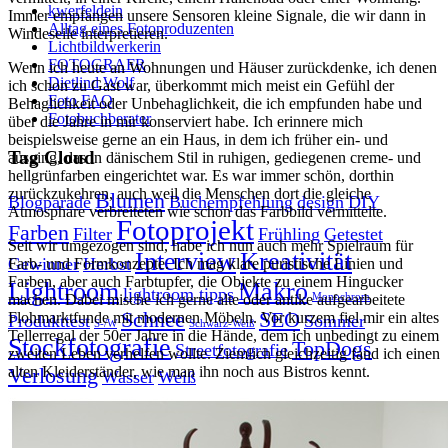
kwerfeldein
Immer empfangen unsere Sensoren kleine Signale, die wir dann in
Alltag eines Fotoproduzenten
Windeseile interpretieren.
Lichtbildwerkerin
FOTOGRAFR
Wenn ich heute an Wohnungen und Häuser zurückdenke, ich denen
Dietlind Wolf
ich schon zu Gast war, überkommt mich meist ein Gefühl der
Foto FAQ
Behaglichkeit oder Unbehaglichkeit, die ich empfunden habe und
Fotobuchberater
über die Jahre in mir konserviert habe. Ich erinnere mich
beispielsweise gerne an ein Haus, in dem ich früher ein- und
Tag Cloud
ausging, das in dänischem Stil in ruhigen, gediegenen creme- und
hellgrünfarben eingerichtet war. Es war immer schön, dorthin
zurückzukehren, auch weil die Menschen dort die gleiche
Blumen
Blogparade
Buchempfehlung
design
DIY
Atmosphäre verbreiteten wie schon das Farbbild vermittelte.
Fotoprojekt
Farben
Filter
Frühling
Getestet
Seit wir umgezogen sind, habe ich nun auch mehr Spielraum für
Interview
Kreativität
Gewinner
Herbst
Farb- und Formkonzepte. Ich mag klare puristische Linien und
Farben, aber auch Farbtupfer, die Objekte zu einem Hingucker
Lightroom
Makro
lightroom tipps
Monochrom
machen. Dabei mische ich gerne alte oder antike aufgearbeitete
Schnee
SEO
Flohmarktfunde mit modernen Möbeln. Vor kurzem fiel mir ein altes
Produkttest
Sommer
S-/W
Schwarz-Weiß
Tellerregal der 50er Jahre in die Hände, dem ich unbedingt zu einem
Stockfotografie
TopDogs
Streetfotografie
zweiten Leben verhelfen wollte. Ziemlich gleichzeitig fand ich einen
Verlosung
alten Kleiderständer, wie man ihn noch aus Bistros kennt.
Wasser
Weiß
NICE TO HAVE