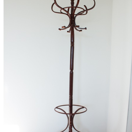
Über mich
Ich bin Redakteurin im IT-Bereich,
fotografiere seit ungefähr 5 Jahren und blogge
seit 2013 hier auf Foto-Paletti. Am liebsten
mag ich die Kreativ-Fotografie und
spannende Bearbeitungstechniken. Gerne
fotografiere ich Pflanzen in all ihrer Pracht
oder Bescheidenheit, aber auch Food und
ästhetische Dekorations- und Wohnelemente.
Auch in der Microstock-Fotografie bin ich seit
ein paar Jahren mit Bildern in Agenturen
vertreten.