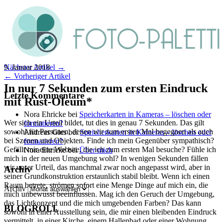
9. Januar 2018
Nächster Artikel →
← Vorheriger Artikel
In nur 7 Sekunden zum ersten Eindruck
Letzte Kommentare
mit Rust-Oleum*
Nora Ehricke
bei
Speicherkarten in Kameras – löschen oder
Wer sich ein Urteil bildet, tut dies in genau 7 Sekunden. Das gilt
formatieren?
sowohl für Personen, denen wir zum ersten Mal begegnen als auch
Andreas Gies
bei
Speicherkarten in Kameras – löschen oder
bei Szenen und Objekten. Finde ich mein Gegenüber sympathisch?
formatieren?
Gefällt mir eine Website, die ich zum ersten Mal besuche? Fühle ich
Nora Ehricke
bei
Über mich
mich in der neuen Umgebung wohl? In wenigen Sekunden fällen
wir unser Urteil, das manchmal zwar noch angepasst wird, aber in
Archiv
seiner Grundkonstruktion erstaunlich stabil bleibt. Wenn ich einen
Raum betrete, strömen sofort eine Menge Dinge auf mich ein, die
Archiv
mich unbewusst beeinflussen. Mag ich den Geruch der Umgebung,
das Lichtkonzept und die mich umgebenden Farben? Das kann
BLOGROLL
sowohl in einer Ausstellung sein, die mir einen bleibenden Eindruck
vermittelt, in einer Kirche, einem Hallenbad oder einer Wohnung.