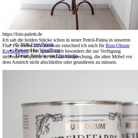
Kontakt
Nora Ehricke
Friedhofstr. 21
73269 Hochdorf
contact[[@]]foto-paletti.de
https://foto-paletti.de
Ich sah die beiden Stücke schon in neuer Petrol-Patina in unserem
© 2026
Foto-Paletti
Flur. Für meine DIY-Revivals entschied ich mich für
Rust-Oleum
Powered by
WordPress
Kreidefarben
. Hier sprach mich besonders die zur Verfügung
Theme: Renkon von
Elmastudio
stehende Farbpalette an und die Versprechung, die alten Möbel vor
dem Anstrich nicht abschleifen oder grundieren zu müssen.
Home
Portfolio
Florales
Menschen
Stadt und Land
Weitere Fotoblogs
Über mich
Impressum
Datenschutz