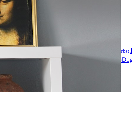
Fotoprojekt
Filter
Frühling
Getestet
Gewinner
Herbst
Stockfotografie
EO
TopDo
Sommer
Streetfotografie