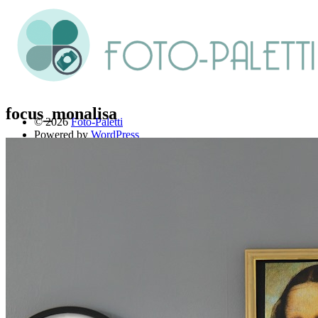
focus_monalisa
© 2026
Foto-Paletti
Powered by
WordPress
Theme: Renkon von
Elmastudio
Home
Portfolio
Florales
Menschen
Stadt und Land
Weitere Fotoblogs
Über mich
Impressum