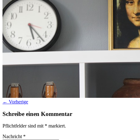
Datenschutz
Suche
TAG CLOUD
Blumen
Farben
Blogparade
Buchempfehlung
design
DIY
Makro
Schnee
S
tipps
Produkttest
Monochrom
S-/W
Schwarz-Weiß
← Vorherige
Schreibe einen Kommentar
Pflichtfelder sind mit
*
markiert.
Nachricht
*