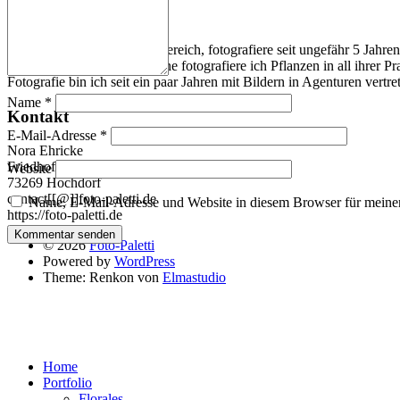
Über mich
Ich bin Redakteurin im IT-Bereich, fotografiere seit ungefähr 5 Jahre
Bearbeitungstechniken. Gerne fotografiere ich Pflanzen in all ihrer
Fotografie bin ich seit ein paar Jahren mit Bildern in Agenturen vertre
Name
*
Kontakt
E-Mail-Adresse
*
Nora Ehricke
Friedhofstr. 21
Website
73269 Hochdorf
contact[[@]]foto-paletti.de
Name, E-Mail-Adresse und Website in diesem Browser für meine
https://foto-paletti.de
© 2026
Foto-Paletti
Powered by
WordPress
Theme: Renkon von
Elmastudio
Home
Portfolio
Florales