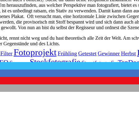
m herauszufinden, aus welcher Perspektive man fotografiert, bietet es 
t es unbedingt ratsam, ein Stativ zu verwenden. Damit kann dann auch
rbenes Plakat. Oft versucht man, eine horizontale Linie zwischen Gege
werden, die provisorisch mit Stoff bespannt wird und sich dann auch al
ewollt. Von nun an bist du selbst der Regisseur und ordnest die Szene
icht, rennt nicht weg und du hast theoretisch alle Zeit der Welt. Am sc
r Gegenstände und des Lichts.
Fotoprojekt
Filter
Frühling
Getestet
Gewinner
Herbst
Stockfotografie
EO
TopDo
Sommer
Streetfotografie