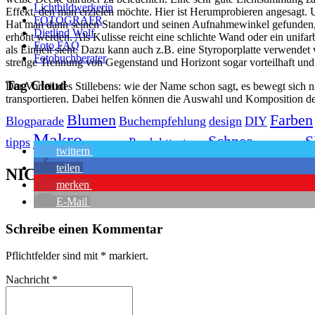
Lichtbildwerkerin
Effekt, den man erzielen möchte. Hier ist Herumprobieren angesagt. U
FOTOGRAFR
Hat man dann seinen Standort und seinen Aufnahmewinkel gefunden, is
Dietlind Wolf
erhöht werden. Als Kulisse reicht eine schlichte Wand oder ein unifa
Foto FAQ
als Einheit sieht. Dazu kann auch z.B. eine Styroporplatte verwendet 
Fotobuchberater
strenge Trennung von Gegenstand und Horizont sogar vorteilhaft und g
Tag Cloud
Der Vorteil des Stillebens: wie der Name schon sagt, es bewegt sich n
transportieren. Dabei helfen können die Auswahl und Komposition de
Blumen
Farben
Blogparade
Buchempfehlung
design
DIY
Makro
Schnee
S
tipps
Produkttest
Monochrom
S-/W
Schwarz-Weiß
twittern
teilen
NICE TO HAVE
merken
E-Mail
Schreibe einen Kommentar
Pflichtfelder sind mit
*
markiert.
Nachricht
*