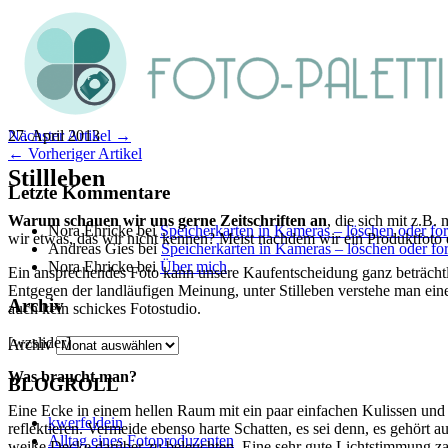
27. April 2013
Nächster Artikel →
← Vorheriger Artikel
Stillleben
Letzte Kommentare
Warum schauen wir uns gerne Zeitschriften an
, die sich mit z.B
Nora Ehricke
bei
Speicherkarten in Kameras – löschen oder fo
wir etwas, das wir nicht kennen? Meist nachdem wir ein Produktfoto 
Andreas Gies
bei
Speicherkarten in Kameras – löschen oder fo
Nora Ehricke
bei
Über mich
Ein ansprechendes Foto kann unsere Kaufentscheidung ganz beträchtlic
Entgegen der landläufigen Meinung, unter Stilleben verstehe man ein
Archiv
auch kein schickes Fotostudio.
[wzslider]
Archiv
Was braucht man?
BLOGROLL
Eine Ecke in einem hellen Raum mit ein paar einfachen Kulissen un
kwerfeldein
reflektieren. Vermeide ebenso harte Schatten, es sei denn, es gehört 
Alltag eines Fotoproduzenten
weiße Decke darüber zu beleuchten. Eine sehr gute Lichtstimmung zau