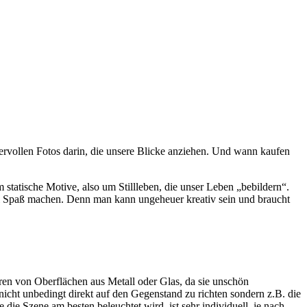
ervollen Fotos darin, die unsere Blicke anziehen. Und wann kaufen
statische Motive, also um Stillleben, die unser Leben „bebildern“.
iel Spaß machen. Denn man kann ungeheuer kreativ sein und braucht
en von Oberflächen aus Metall oder Glas, da sie unschön
 nicht unbedingt direkt auf den Gegenstand zu richten sondern z.B. die
ie Szene am besten beleuchtet wird, ist sehr individuell, je nach