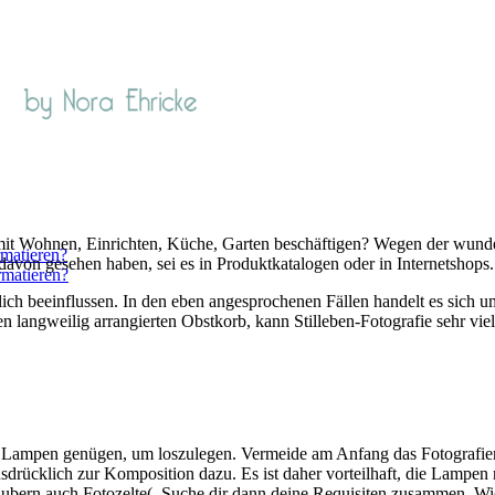
. mit Wohnen, Einrichten, Küche, Garten beschäftigen? Wegen der wund
rmatieren?
davon gesehen haben, sei es in Produktkatalogen oder in Internetshops.
rmatieren?
h beeinflussen. In den eben angesprochenen Fällen handelt es sich um 
en langweilig arrangierten Obstkorb, kann Stilleben-Fotografie sehr v
d Lampen genügen, um loszulegen. Vermeide am Anfang das Fotografier
ausdrücklich zur Komposition dazu. Es ist daher vorteilhaft, die Lampen
bern auch Fotozelte(. Suche dir dann deine Requisiten zusammen. Wie d