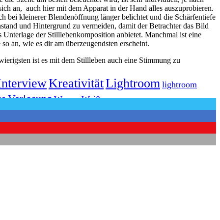
sich an, auch hier mit dem Apparat in der Hand alles auszuprobieren.
 bei kleinerer Blendenöffnung länger belichtet und die Schärfentiefe
nstand und Hintergrund zu vermeiden, damit der Betrachter das Bild
s Unterlage der Stilllebenkomposition anbietet. Manchmal ist eine
 so an, wie es dir am überzeugendsten erscheint.
hwierigsten ist es mit dem Stillleben auch eine Stimmung zu
Interview
Kreativität
Lightroom
lightroom
gs
Verlosung
Wasser
Weiß