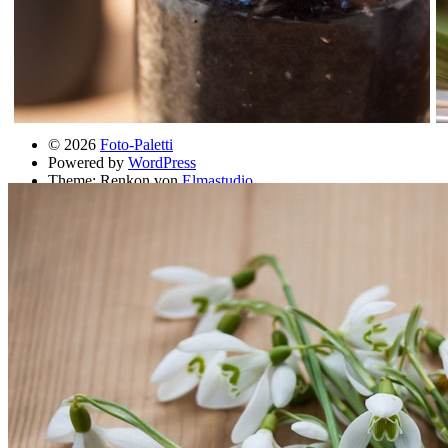
Kontakt
Nora Ehricke
Friedhofstr. 21
73269 Hochdorf
contact[[@]]foto-paletti.de
https://foto-paletti.de
© 2026
Foto-Paletti
Powered by
WordPress
Theme: Renkon von
Elmastudio
Home
Portfolio
Florales
Menschen
Stadt und Land
Weitere Fotoblogs
Über mich
Impressum
Datenschutz