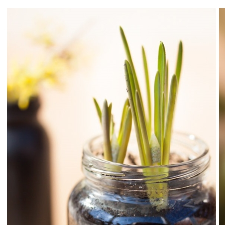
Über mich
Ich bin Redakteurin im IT-Bereich,
fotografiere seit ungefähr 5 Jahren und blogge
seit 2013 hier auf Foto-Paletti. Am liebsten
mag ich die Kreativ-Fotografie und
spannende Bearbeitungstechniken. Gerne
fotografiere ich Pflanzen in all ihrer Pracht
oder Bescheidenheit, aber auch Food und
ästhetische Dekorations- und Wohnelemente.
Auch in der Microstock-Fotografie bin ich seit
ein paar Jahren mit Bildern in Agenturen
vertreten.