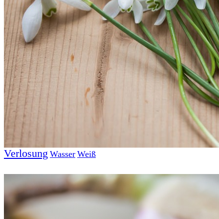
Suche
TAG CLOUD
Blumen
Blogparade
Buchempfehlung
design
DIY
Fotoprojekt
Farben
Filter
Frühling
Getestet
Interview
Kreativität
Gewinner
Herbst
Lightroom
Makro
lightroom tipps
Monochrom
Schnee
SEO
Produkttest
Sommer
S-/W
Schwarz-Weiß
Stockfotografie
TopDogs
Streetfotografie
Verlosung
Wasser
Weiß