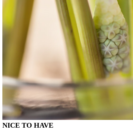
kwerfeldein
Alltag eines Fotoproduzenten
Lichtbildwerkerin
FOTOGRAFR
Dietlind Wolf
Foto FAQ
Fotobuchberater
Tag Cloud
Blumen
Blogparade
Buchempfehlung
design
DIY
Fotoprojekt
Farben
Filter
Frühling
Getestet
Interview
Kreativität
Gewinner
Herbst
Lightroom
Makro
lightroom tipps
Monochrom
Schnee
SEO
Produkttest
Sommer
S-/W
Schwarz-Weiß
Stockfotografie
TopDogs
Streetfotografie
Verlosung
Wasser
Weiß
NICE TO HAVE