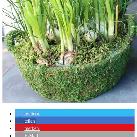
twittern
teilen
merken
E-Mail