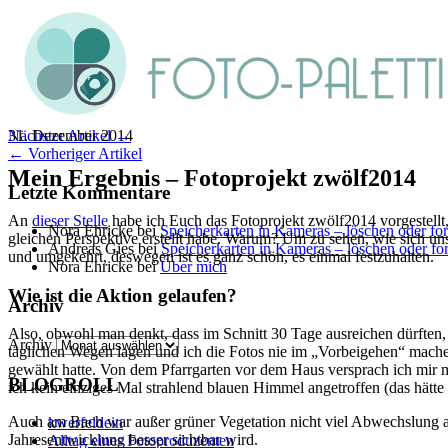
31. Dezember 2014
Nächster Artikel →
← Vorheriger Artikel
Mein Ergebnis – Fotoprojekt zwölf2014
Letzte Kommentare
An
dieser Stelle
habe ich Euch das Fotoprojekt zwölf2014 vorgestellt
Nora Ehricke
bei
Speicherkarten in Kameras – löschen oder fo
gleichen Perspektive erstellt habe. Warum? Um zu sehen, wie sich un
Andreas Gies
bei
Speicherkarten in Kameras – löschen oder fo
und umgekehrt, deswegen ist es ganz schön, es einmal festzuhalten.
Nora Ehricke
bei
Über mich
Wie ist die Aktion gelaufen?
Archiv
Also, obwohl man denkt, dass im Schnitt 30 Tage ausreichen dürften,
Archiv
täglichen Wegen lagen und ich die Fotos nie im „Vorbeigehen“ machen
gewählt hatte. Von dem Pfarrgarten vor dem Haus versprach ich mir 
BLOGROLL
ich kein einziges Mal strahlend blauen Himmel angetroffen (das hätte 
Auch am Bach war außer grüner Vegetation nicht viel Abwechslung an
kwerfeldein
Jahresentwicklung besser sichtbar wird.
Alltag eines Fotoproduzenten