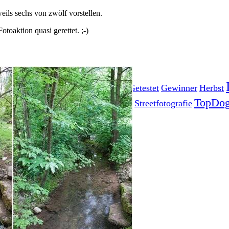
ils sechs von zwölf vorstellen.
toaktion quasi gerettet. ;-)
Fotoprojekt
Filter
Frühling
Getestet
Gewinner
Herbst
Stockfotografie
EO
TopDo
Sommer
Streetfotografie