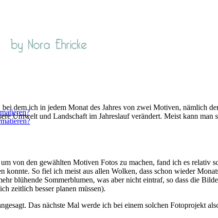
, bei dem ich in jedem Monat des Jahres von zwei Motiven, nämlich d
rmatieren?
sere Umwelt und Landschaft im Jahreslauf verändert. Meist kann man si
rmatieren?
 um von den gewählten Motiven Fotos zu machen, fand ich es relativ sc
 konnte. So fiel ich meist aus allen Wolken, dass schon wieder Monatse
mehr blühende Sommerblumen, was aber nicht eintraf, so dass die Bil
ich zeitlich besser planen müssen).
gesagt. Das nächste Mal werde ich bei einem solchen Fotoprojekt also