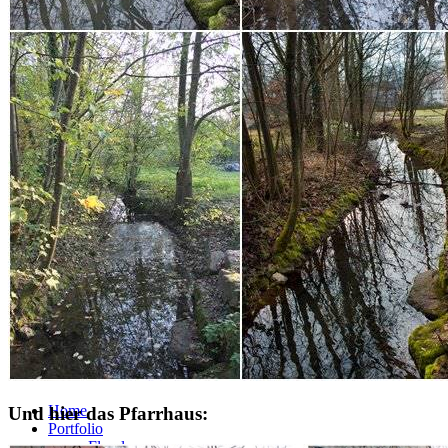
Über mich
Ich bin Redakteurin im IT-Bereich, fotografiere seit ungefähr 5 Jahre
Bearbeitungstechniken. Gerne fotografiere ich Pflanzen in all ihrer
Fotografie bin ich seit ein paar Jahren mit Bildern in Agenturen vertre
Kontakt
Nora Ehricke
Friedhofstr. 21
73269 Hochdorf
contact[[@]]foto-paletti.de
https://foto-paletti.de
© 2026
Foto-Paletti
Powered by
WordPress
Theme: Renkon von
Elmastudio
Home
Und hier das Pfarrhaus:
Portfolio
Florales