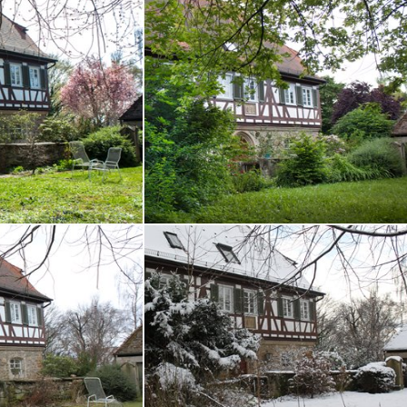
Fotoprojekt
Filter
Frühling
Getestet
Gewinner
Herbst
Stockfotografie
EO
TopDo
Sommer
Streetfotografie