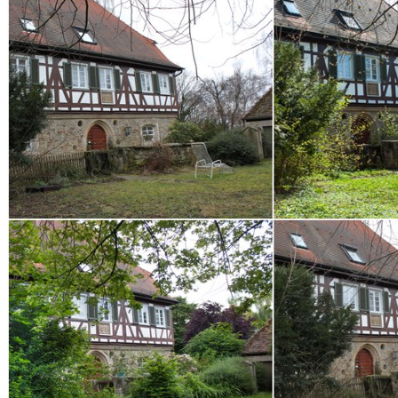
Menschen
Stadt und Land
Weitere Fotoblogs
Über mich
Impressum
Datenschutz
Suche
TAG CLOUD
Blumen
Farben
Blogparade
Buchempfehlung
design
DIY
Makro
Schnee
S
tipps
Produkttest
Monochrom
S-/W
Schwarz-Weiß