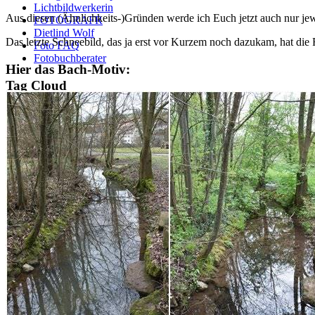
Lichtbildwerkerin
Aus diesen (Ähnlichkeits-)Gründen werde ich Euch jetzt auch nur jewe
FOTOGRAFR
Dietlind Wolf
Das letzte Schneebild, das ja erst vor Kurzem noch dazukam, hat die Fo
Foto FAQ
Fotobuchberater
Hier das Bach-Motiv:
Tag Cloud
Blumen
Farben
Blogparade
Buchempfehlung
design
DIY
Makro
Schnee
S
tipps
Produkttest
Monochrom
S-/W
Schwarz-Weiß
NICE TO HAVE