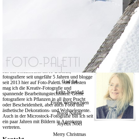
Über mich
Ich bin Redakteurin im IT-Bereich,
fotografiere seit ungefähr 5 Jahren und blogge
God Jul
seit 2013 hier auf Foto-Paletti. Am liebsten
mag ich die Kreativ-Fotografie und
Feliz Navidad
spannende Bearbeitungstechniken. Gerne
fotografiere ich Pflanzen in all ihrer Pracht
Frohe Weihnachten
oder Bescheidenheit, aber auch Food und
ästhetische Dekorations- und Wohnelemente.
Buon Natale
Auch in der Microstock-Fotografie bin ich seit
ein paar Jahren mit Bildern in Agenturen
Joyeux Noël
vertreten.
Merry Christmas