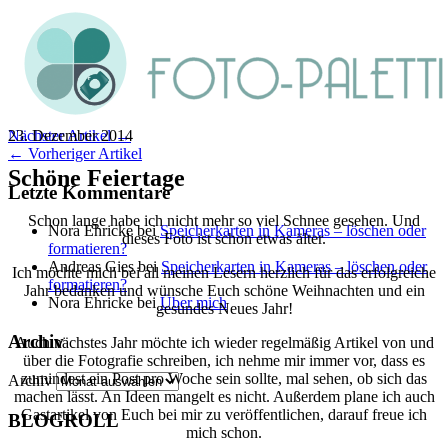
23. Dezember 2014
Nächster Artikel →
← Vorheriger Artikel
Schöne Feiertage
Letzte Kommentare
Schon lange habe ich nicht mehr so viel Schnee gesehen. Und
Nora Ehricke
bei
Speicherkarten in Kameras – löschen oder
dieses Foto ist schon etwas älter.
formatieren?
Andreas Gies
bei
Speicherkarten in Kameras – löschen oder
Ich möchte mich bei all meinen Lesern herzlich für das erfolgreiche
formatieren?
Jahr bedanken und wünsche Euch schöne Weihnachten und ein
Nora Ehricke
bei
Über mich
gesundes Neues Jahr!
Archiv
Auch nächstes Jahr möchte ich wieder regelmäßig Artikel von und
über die Fotografie schreiben, ich nehme mir immer vor, dass es
zumindest ein Post pro Woche sein sollte, mal sehen, ob sich das
Archiv
machen lässt. An Ideen mangelt es nicht. Außerdem plane ich auch
Gastartikel von Euch bei mir zu veröffentlichen, darauf freue ich
BLOGROLL
mich schon.