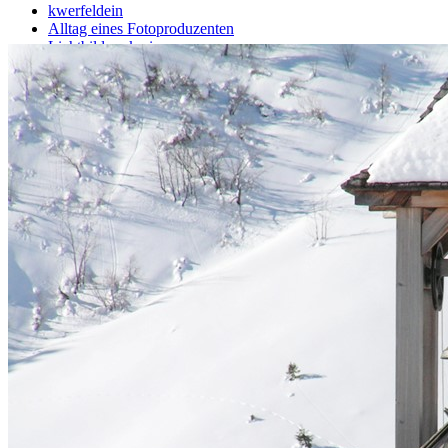
kwerfeldein
Alltag eines Fotoproduzenten
Lichtbildwerkerin
FOTOGRAFR
Dietlind Wolf
Foto FAQ
Fotobuchberater
Tag Cloud
Blumen
Blogparade
Buchempfehlung
design
DIY
Fotoprojekt
Farben
Filter
Frühling
Getestet
Interview
Kreativität
Gewinner
Herbst
Lightroom
Makro
lightroom tipps
Monochrom
Schnee
SEO
Produkttest
Sommer
S-/W
Schwarz-Weiß
Stockfotografie
TopDogs
Streetfotografie
Verlosung
Wasser
Weiß
NICE TO HAVE