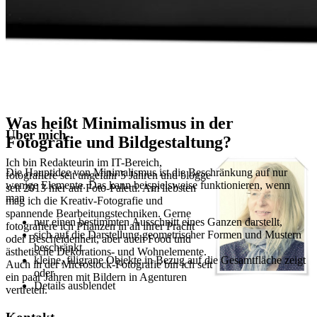
Was heißt Minimalismus in der
Über mich
Fotografie und Bildgestaltung?
Ich bin Redakteurin im IT-Bereich,
Die Hauptidee von Minimalismus ist die Beschränkung auf nur
fotografiere seit ungefähr 5 Jahren und blogge
wenige Elemente. Das kann beispielsweise funktionieren, wenn
seit 2013 hier auf Foto-Paletti. Am liebsten
man
mag ich die Kreativ-Fotografie und
spannende Bearbeitungstechniken. Gerne
nur einen bestimmten Ausschnitt eines Ganzen darstellt,
fotografiere ich Pflanzen in all ihrer Pracht
sich auf die Darstellung geometrischer Formen und Mustern
oder Bescheidenheit, aber auch Food und
beschränkt
ästhetische Dekorations- und Wohnelemente.
kleine, filigrane Objekte in Bezug auf die Gesamtfläche zeigt
Auch in der Microstock-Fotografie bin ich seit
oder
ein paar Jahren mit Bildern in Agenturen
Details ausblendet
vertreten.