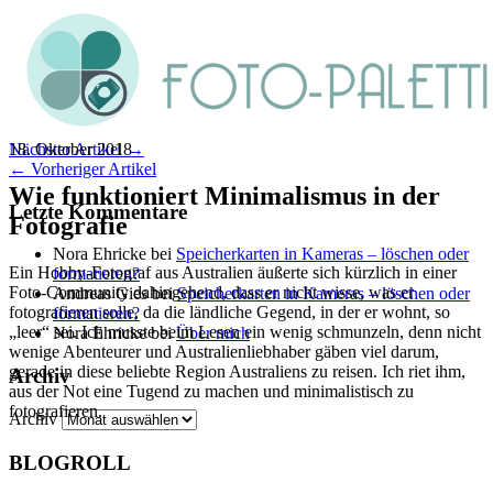
18. Oktober 2018
Nächster Artikel →
← Vorheriger Artikel
Wie funktioniert Minimalismus in der
Letzte Kommentare
Fotografie
Nora Ehricke
bei
Speicherkarten in Kameras – löschen oder
Ein Hobby-Fotograf aus Australien äußerte sich kürzlich in einer
formatieren?
Foto-Community dahingehend, dass er nicht wisse, was er
Andreas Gies
bei
Speicherkarten in Kameras – löschen oder
fotografieren solle, da die ländliche Gegend, in der er wohnt, so
formatieren?
„leer“ sei. Ich musste beim Lesen ein wenig schmunzeln, denn nicht
Nora Ehricke
bei
Über mich
wenige Abenteurer und Australienliebhaber gäben viel darum,
gerade in diese beliebte Region Australiens zu reisen. Ich riet ihm,
Archiv
aus der Not eine Tugend zu machen und minimalistisch zu
fotografieren.
Archiv
BLOGROLL