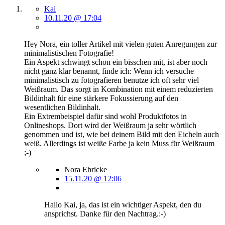
Kai
10.11.20 @ 17:04
Hey Nora, ein toller Artikel mit vielen guten Anregungen zur
minimalistischen Fotografie!
Ein Aspekt schwingt schon ein bisschen mit, ist aber noch
nicht ganz klar benannt, finde ich: Wenn ich versuche
minimalistisch zu fotografieren benutze ich oft sehr viel
Weißraum. Das sorgt in Kombination mit einem reduzierten
Bildinhalt für eine stärkere Fokussierung auf den
wesentlichen Bildinhalt.
Ein Extrembeispiel dafür sind wohl Produktfotos in
Onlineshops. Dort wird der Weißraum ja sehr wörtlich
genommen und ist, wie bei deinem Bild mit den Eicheln auch
weiß. Allerdings ist weiße Farbe ja kein Muss für Weißraum
;-)
Nora Ehricke
15.11.20 @ 12:06
Hallo Kai, ja, das ist ein wichtiger Aspekt, den du
ansprichst. Danke für den Nachtrag.:-)