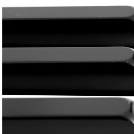
kwerfeldein
Alltag eines Fotoproduzenten
Lichtbildwerkerin
FOTOGRAFR
Dietlind Wolf
Foto FAQ
Fotobuchberater
Tag Cloud
Blumen
Blogparade
Buchempfehlung
design
DIY
Fotoprojekt
Farben
Filter
Frühling
Getestet
Interview
Kreativität
Gewinner
Herbst
Lightroom
Makro
lightroom tipps
Monochrom
Schnee
SEO
Produkttest
Sommer
S-/W
Schwarz-Weiß
Stockfotografie
TopDogs
Streetfotografie
Verlosung
Wasser
Weiß
NICE TO HAVE