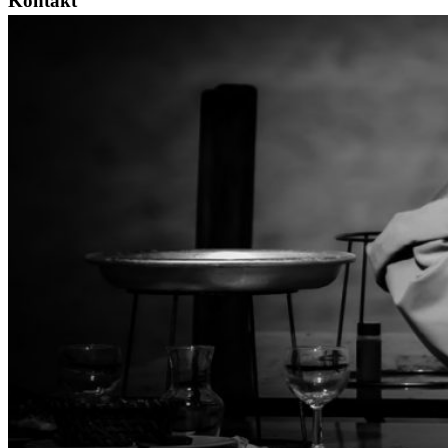
Kontakt
Nora Ehricke
Friedhofstr. 21
73269 Hochdorf
contact[[@]]foto-paletti.de
https://foto-paletti.de
© 2026
Foto-Paletti
Powered by
WordPress
Theme: Renkon von
Elmastudio
Home
Portfolio
Florales
Menschen
Stadt und Land
Weitere Fotoblogs
Über mich
Impressum
Datenschutz