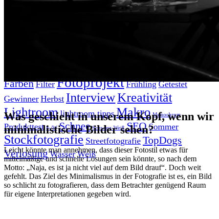
Suche
TAG CLOUD
Blumen
Blogparade
Buchempfehlung
design
DIY
Fotoprojekt
Farben
Filter
Frühling
Getestet
Interview
Kreativität
Gewinner
Herbst
Lightroom
Makro
lightroom tipps
Was geschieht in unserem Kopf, wenn wir
Monochrom
Schnee
SEO
Produkttest
Sommer
minimalistische Bilder sehen?
S-/W
Schwarz-Weiß
Stockfotografie
TopDogs
Streetfotografie
Leicht könnte man annehmen, dass dieser Fotostil etwas für
Verlosung
Wasser
Weiß
mittelmäßige und schnelle Lösungen sein könnte, so nach dem
Motto: „Naja, es ist ja nicht viel auf dem Bild drauf“. Doch weit
gefehlt. Das Ziel des Minimalismus in der Fotografie ist es, ein Bild
so schlicht zu fotografieren, dass dem Betrachter genügend Raum
für eigene Interpretationen gegeben wird.