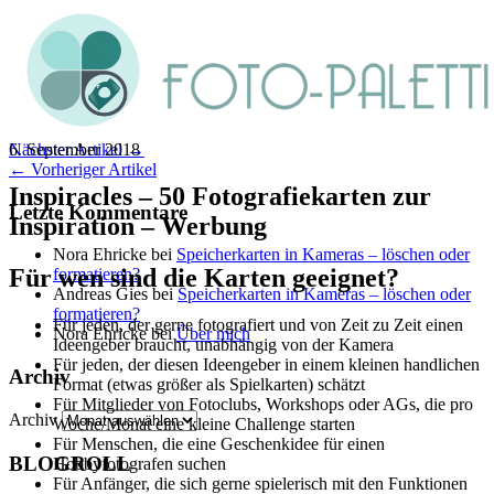
6. September 2018
Nächster Artikel →
← Vorheriger Artikel
Inspiracles – 50 Fotografiekarten zur
Letzte Kommentare
Inspiration – Werbung
Nora Ehricke
bei
Speicherkarten in Kameras – löschen oder
Für wen sind die Karten geeignet?
formatieren?
Andreas Gies
bei
Speicherkarten in Kameras – löschen oder
formatieren?
Für jeden, der gerne fotografiert und von Zeit zu Zeit einen
Nora Ehricke
bei
Über mich
Ideengeber braucht, unabhängig von der Kamera
Für jeden, der diesen Ideengeber in einem kleinen handlichen
Archiv
Format (etwas größer als Spielkarten) schätzt
Für Mitglieder von Fotoclubs, Workshops oder AGs, die pro
Archiv
Woche/Monat eine kleine Challenge starten
Für Menschen, die eine Geschenkidee für einen
BLOGROLL
Hobbyfotografen suchen
Für Anfänger, die sich gerne spielerisch mit den Funktionen