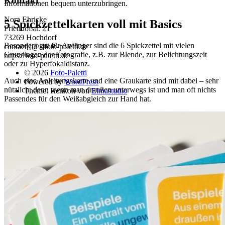
Kontakt
Informationen bequem unterzubringen.
Nora Ehricke
5 Spickzettelkarten voll mit Basics
Friedhofstr. 21
73269 Hochdorf
Besonders gut für Anfänger sind die 6 Spickzettel mit vielen
contact[[@]]foto-paletti.de
Grundlagen der Fotografie, z.B. zur Blende, zur Belichtungszeit
https://foto-paletti.de
oder zu Hyperfokaldistanz.
© 2026
Foto-Paletti
Auch eine Anleitungskarte und eine Graukarte sind mit dabei – sehr
Powered by
WordPress
nützlich, denn wenn man draußen unterwegs ist und man oft nichts
Theme: Renkon von
Elmastudio
Passendes für den Weißabgleich zur Hand hat.
Home
Portfolio
Florales
Menschen
Stadt und Land
Weitere Fotoblogs
Über mich
Impressum
Datenschutz