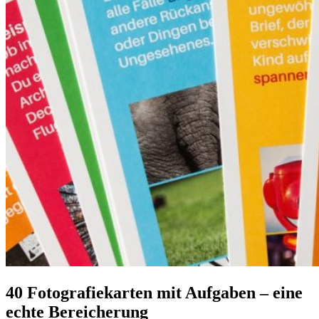
Suche
TAG CLOUD
Blumen
Blogparade
Buchempfehlung
design
DIY
Fotoprojekt
Farben
Filter
Frühling
Getestet
Interview
Kreativität
Gewinner
Herbst
Lightroom
Makro
lightroom tipps
Monochrom
Schnee
SEO
Produkttest
Sommer
S-/W
Schwarz-Weiß
Stockfotografie
TopDogs
Streetfotografie
Verlosung
Wasser
Weiß
40 Fotografiekarten mit Aufgaben – eine
echte Bereicherung