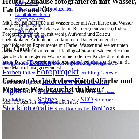
Heute
: Zuhause fotografieren mit Wasser,
kwerfeldein
Farben und Öl.
Alltag eines Fotoproduzenten
Lichtbildwerkerin
FOTOGRAFR
Mit Lebensmittelfarbe und Wasser oder mit Acrylfarbe und Wasser
Dietlind Wolf
lassen sich schöne Effekte zaubern. Bei der (neudeutsch) Indoor-
Foto FAQ
Fotografie mag ich es, mit wenig Aufwand und Zeit zu
Fotobuchberater
spektakulären Aufnahmen zu kommen. Daher gehören die
nachfolgenden Experimente mit Farbe, Wasser und weiter unten
Tag Cloud
dann auch mit Öl zu meinen Lieblings-Fotografie-Ideen, die man
ganz leicht im eigenen Wohnzimmer oder der Küche durchführen
Blumen
kann. Diese Fotosession sind besonders beeindruckend, wenn du
Blogparade
Buchempfehlung
design
DIY
eine Makro-Linse verwendest.
Fotoprojekt
Farben
Filter
Frühling
Getestet
Fotoset (Acryl-/Lebensmittel-)Farbe und
Interview
Kreativität
Gewinner
Herbst
Wasser: Was brauchst du dazu?
Lightroom
Makro
lightroom tipps
Monochrom
Schnee
SEO
Produkttest
Sommer
S-/W
Schwarz-Weiß
Mein Fotoset sah folgendermaßen aus:
Stockfotografie
TopDogs
Streetfotografie
Verlosung
Wasser
Weiß
NICE TO HAVE