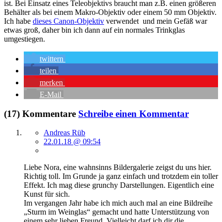
ist. Bei Einsatz eines Teleobjektivs braucht man z.B. einen größeren
Behälter als bei einem Makro-Objektiv oder einem 50 mm Objektiv.
Ich habe
dieses Canon-Objektiv
verwendet und mein Gefäß war
etwas groß, daher bin ich dann auf ein normales Trinkglas
umgestiegen.
twittern
teilen
merken
E-Mail
(17) Kommentare
Schreibe einen Kommentar
Andreas Rüb
22.01.18 @ 09:54
Liebe Nora, eine wahnsinns Bildergalerie zeigst du uns hier.
Richtig toll. Im Grunde ja ganz einfach und trotzdem ein toller
Effekt. Ich mag diese grunchy Darstellungen. Eigentlich eine
Kunst für sich.
Im vergangen Jahr habe ich mich auch mal an eine Bildreihe
„Sturm im Weinglas“ gemacht und hatte Unterstützung von
einem sehr lieben Freund. Vielleicht darf ich dir die