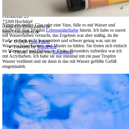
Kontakt
Nora Ehricke
Friedhofstr. 21
73269 Hochdorf
Nimm ein großes Glas oder eine Vase, fülle es mit Wasser und
contact[[@]]foto-paletti.de
träufle ein paar Tropfen
Lebensmittelfarbe
hinein. Ich habe es zuerst
https://foto-paletti.de
mit Wasserfarben versucht, das Ergebnis war aber mäßig, da die
Farbe einfach nicht konzentriert und schwer genug war, um im
© 2026
Foto-Paletti
Wasser schöne Formen und Muster zu bilden. Sie lösten sich einfach
Powered by
WordPress
im Wasser auf und färbten es. Finito. Besonders zufrieden war ich
Theme: Renkon von
Elmastudio
mit Acrylfarben. Ich habe sie nur minimal mit ein paar Tropfen
Wasser verdünnt und sie dann in das mit Wasser gefüllte Gefäß
eingeträufelt.
Home
Portfolio
Florales
Menschen
Stadt und Land
Weitere Fotoblogs
Über mich
Impressum
Datenschutz