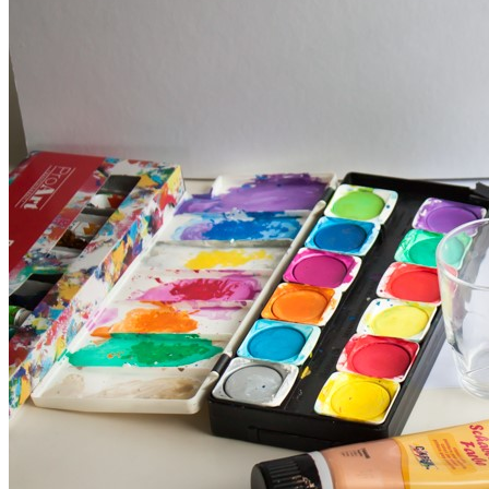
Über mich
Ich bin Redakteurin im IT-Bereich,
fotografiere seit ungefähr 5 Jahren und blogge
seit 2013 hier auf Foto-Paletti. Am liebsten
mag ich die Kreativ-Fotografie und
spannende Bearbeitungstechniken. Gerne
fotografiere ich Pflanzen in all ihrer Pracht
oder Bescheidenheit, aber auch Food und
ästhetische Dekorations- und Wohnelemente.
Auch in der Microstock-Fotografie bin ich seit
ein paar Jahren mit Bildern in Agenturen
vertreten.