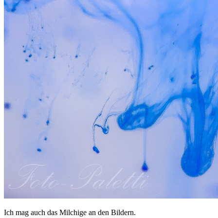
Suche
TAG CLOUD
Blumen
Blogparade
Buchempfehlung
design
DIY
Fotoprojekt
Farben
Filter
Frühling
Getestet
Interview
Kreativität
Gewinner
Herbst
Lightroom
Makro
lightroom tipps
Monochrom
Schnee
SEO
Produkttest
Sommer
S-/W
Schwarz-Weiß
Stockfotografie
TopDogs
Streetfotografie
Verlosung
Wasser
Weiß
Ich mag auch das Milchige an den Bildern.