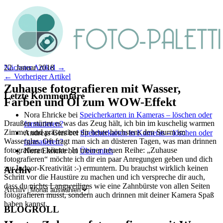
22. Januar 2018
Nächster Artikel →
← Vorheriger Artikel
Zuhause fotografieren mit Wasser,
Letzte Kommentare
Farben und Öl zum WOW-Effekt
Nora Ehricke
bei
Speicherkarten in Kameras – löschen oder
Draußen stürmt es was das Zeug hält, ich bin im kuschelig warmen
formatieren?
Zimmer und präsentiere dir heute höchstens den Sturm im
Andreas Gies
bei
Speicherkarten in Kameras – löschen oder
Wasserglas. Oft fragt man sich an düsteren Tagen, was man drinnen
formatieren?
fotografieren könnte. In meiner neuen Reihe: „Zuhause
Nora Ehricke
bei
Über mich
fotografieren“ möchte ich dir ein paar Anregungen geben und dich
zur Indoor-Kreativität :-) ermuntern. Du brauchst wirklich keinen
Archiv
Schritt vor die Haustüre zu machen und ich verspreche dir auch,
dass du nichts Langweiliges wie eine Zahnbürste von allen Seiten
Archiv
fotografieren musst, sondern auch drinnen mit deiner Kamera Spaß
haben kannst.
BLOGROLL